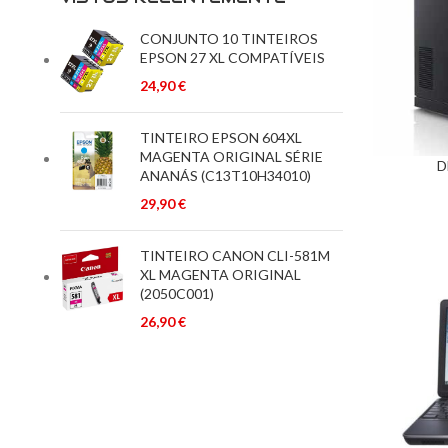
CONJUNTO 10 TINTEIROS
EPSON 27 XL COMPATÍVEIS
24,90
€
TINTEIRO EPSON 604XL
MAGENTA ORIGINAL SÉRIE
D
ADICIONAR
ANANÁS (C13T10H34010)
29,90
€
TINTEIRO CANON CLI-581M
XL MAGENTA ORIGINAL
(2050C001)
26,90
€