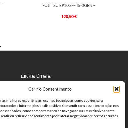
 –
FUJITSU E910 SFF I5-3GEN –
ADICIONAR
–
RECONDICIONADO –
128,50
€
→
LINKS ÚTEIS
1
Política de Privacidade
Gerir o Consentimento
ional
Política de Cookies
Termos e Condições
r as melhores experiências, usamos tecnologias como cookies para
Direito de livre resolução
ou aceder a informações do dispositivo. Consentir com essas tecnologias nos
Centro de Arbitragem
rocessar dados, como comportamento de navegação ou IDs exclusivos neste
nsentir ou retirar o consentimento pode afetar negativamante certos recursos