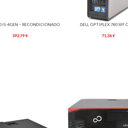
40 I5-4GEN – RECONDICIONADO
DELL OPTIPLEX 780 SFF 
ADICIONAR
–
RECONDICIONADO 
392,79
€
71,36
€