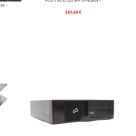
FUJITSU E720 SFF I5-4GEN –
ADICIONAR
EN –
RECONDICIONADO –
–
185,64
€