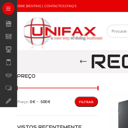
SOBRE
|
RENTING
|
CONTACTOS | FAQ'S
RE
PREÇO
Preço:
0 €
—
500 €
FILTRAR
VISTOS RECENTEMENTE