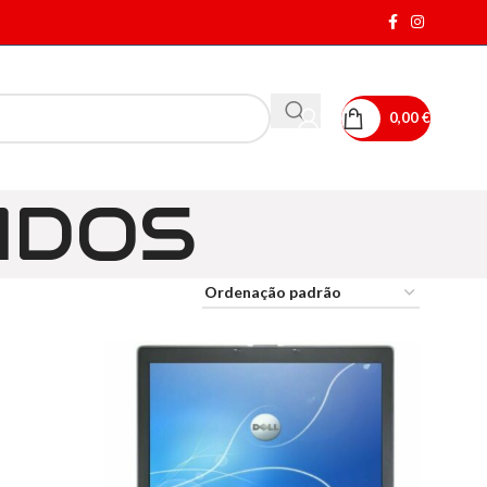
0,00
€
ADOS