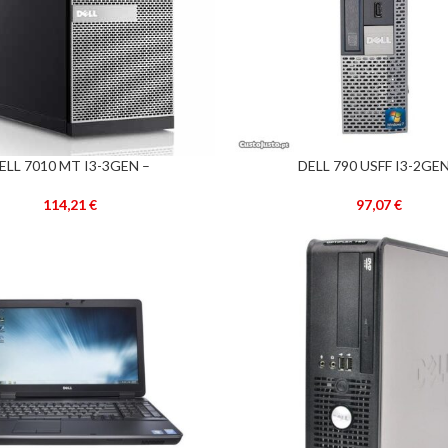
ELL 7010 MT I3-3GEN –
DELL 790 USFF I3-2GEN
ADICIONAR
RECONDICIONADO –
RECONDICIONADO 
114,21
€
97,07
€