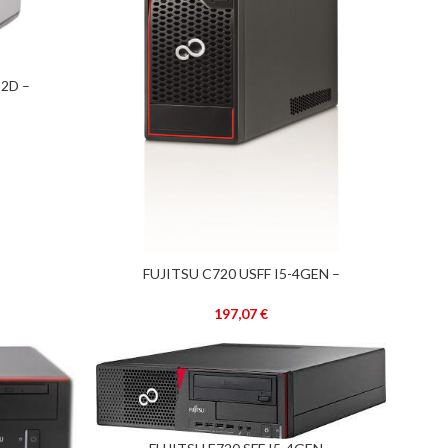
C2D –
–
FUJITSU C720 USFF I5-4GEN –
ADICIONAR
RECONDICIONADO –
197,07
€