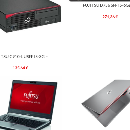
FUJITSU D756 SFF I5-6G
ADICIONAR
RECONDICIONADO 
271,36
€
ITSU C910-L USFF I5-3G –
RECONDICIONADO –
135,64
€