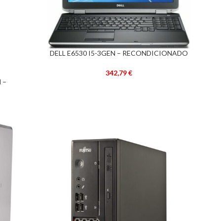
DELL E6530 I5-3GEN – RECONDICIONADO
ADICIONAR
–
342,79
€
 –
–