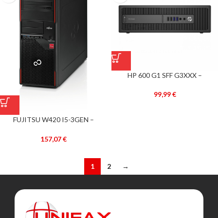
HP 600 G1 SFF G3XXX –
RECONDICIONADO –
99,99
€
FUJITSU W420 I5-3GEN –
RECONDICIONADO –
157,07
€
1
2
→