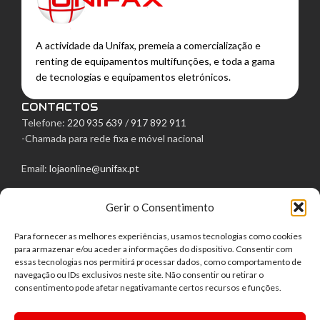
A actividade da Unifax, premeia a comercialização e
renting de equipamentos multifunções, e toda a gama
de tecnologias e equipamentos eletrónicos.
CONTACTOS
Telefone:
220 935 639
/
917 892 911
-Chamada para rede fixa e móvel nacional
Email:
lojaonline@unifax.pt
Morada: Rua Egas Moniz, 129
Gerir o Consentimento
4050-236 Porto
LINKS ÚTEIS
Para fornecer as melhores experiências, usamos tecnologias como cookies
Política de Privacidade
para armazenar e/ou aceder a informações do dispositivo. Consentir com
Política de Cookies
essas tecnologias nos permitirá processar dados, como comportamento de
navegação ou IDs exclusivos neste site. Não consentir ou retirar o
Termos e Condições
consentimento pode afetar negativamante certos recursos e funções.
Direito de livre resolução
Centro de Arbitragem