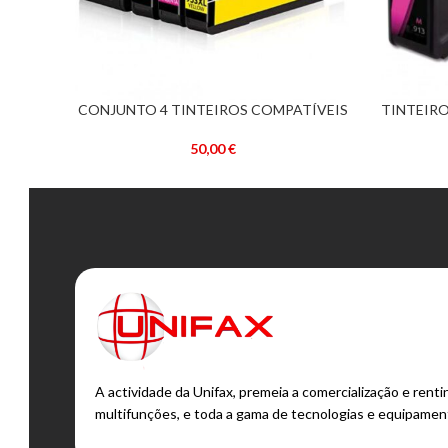
CONJUNTO 4 TINTEIROS COMPATÍVEIS
TINTEIRO
ADICIONAR
ADICIONA
HP 953 XL
50,00
€
A actividade da Unifax, premeia a comercialização e ren
multifunções, e toda a gama de tecnologias e equipamen