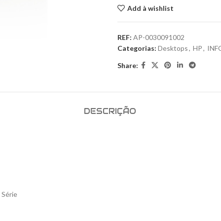
Add à wishlist
REF:
AP-0030091002
Categorias:
Desktops
,
HP
,
INF
Share:
DESCRIÇÃO
 Série