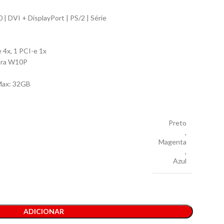
 | DVI + DisplayPort | PS/2 | Série
e 4x, 1 PCI-e 1x
ara W10P
 Max: 32GB
Preto
,
Magenta
,
Azul
ADICIONAR