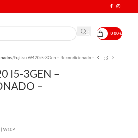
0,00
€
onados
Fujitsu W420 i5-3Gen – Recondicionado –
0 I5-3GEN –
ONADO –
 | W10P