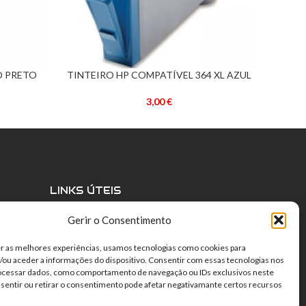
O PRETO
TINTEIRO HP COMPATÍVEL 364 XL AZUL
TINTE
ADICIONAR
ADICIO
(CB323EE)
3,00
€
LINKS ÚTEIS
1
Política de Privacidade
Gerir o Consentimento
ional
Política de Cookies
Termos e Condições
r as melhores experiências, usamos tecnologias como cookies para
Direito de livre resolução
ou aceder a informações do dispositivo. Consentir com essas tecnologias nos
Centro de Arbitragem
rocessar dados, como comportamento de navegação ou IDs exclusivos neste
nsentir ou retirar o consentimento pode afetar negativamante certos recursos