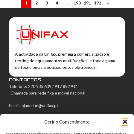
1
2
3
4
…
190
191
192
→
A actividade da Unifax, premeia a comercialização e
renting de equipamentos multifunções, e toda a gama
de tecnologias e equipamentos eletrónicos.
CONTACTOS
Telefone:
220 935 639
/
917 892 911
-Chamada para rede fixa e móvel nacional
Email:
lojaonline@unifax.pt
Morada: Rua Egas Moniz, 129
Gerir o Consentimento
4050-236 Porto
LINKS ÚTEIS
Para fornecer as melhores experiências, usamos tecnologias como cookies