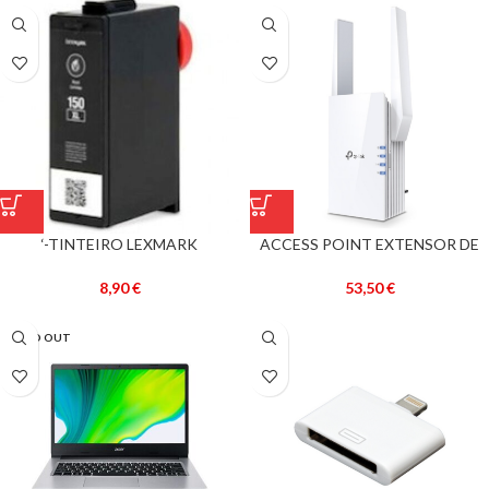
‘-TINTEIRO LEXMARK
ACCESS POINT EXTENSOR DE
COMPATÍVEL 150 XL PRETO
SINAL WIRELESS (AX1500) – TP-
(14N1614E)
LINK
8,90
€
53,50
€
SOLD OUT