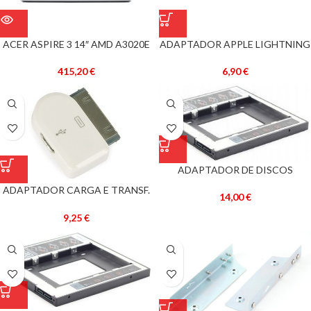
ACER ASPIRE 3 14″ AMD A3020E
ADAPTADOR APPLE LIGHTNING
4GB 128GB WIN10 HOME
-> 30 PINOS
415,20
€
6,90
€
ADAPTADOR DE DISCOS
HDD/SSD 2,5″ P/ SLOT DE LEITOR
ADAPTADOR CARGA E TRANSF.
ÓPTICO P/ PORTÁTEIS (ALTURA
14,00
€
DADOS P/ IPHONE/IPOD –
9,5 MM) – GEMBIRD
FONESTAR
9,25
€