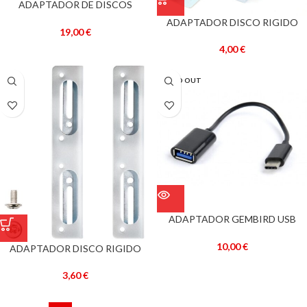
ADAPTADOR DE DISCOS
HDD/SSD 2,5″ SLOT DRIVE CDS P/
ADAPTADOR DISCO RIGIDO
PORTÁTIL (12.7MM ALTURA) –
19,00
€
SSD/HDD 2,5″ -> 3,5″ – GEMBIRD
GEMBIRD
4,00
€
SOLD OUT
ADAPTADOR GEMBIRD USB
FÊMEA OTG PARA TYPE-C
10,00
€
ADAPTADOR DISCO RIGIDO
SSD/HDD 2,5″ -> 3,5″ –
NANOCABLE
3,60
€