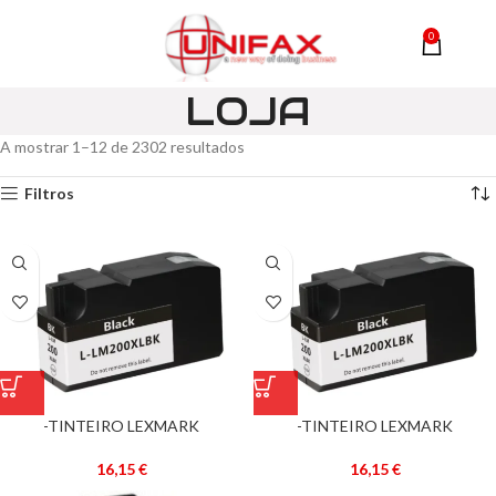
0
MENU
0,00
LOJA
A mostrar 1–12 de 2302 resultados
Filtros
-TINTEIRO LEXMARK
-TINTEIRO LEXMARK
COMPATÍVEL Nº 200 XL PRETO
COMPATÍVEL Nº 200 XL PRETO
(14L0174)
(14L0174) (CÓPIA)
16,15
€
16,15
€