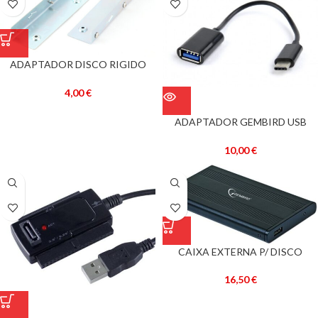
ADAPTADOR DISCO RIGIDO
SSD/HDD 2,5″ -> 3,5″ – GEMBIRD
4,00
€
ADAPTADOR GEMBIRD USB
FÊMEA OTG PARA TYPE-C
10,00
€
CAIXA EXTERNA P/ DISCO
RIGIDO 2,5″ SATA USB2.0 –
GEMBIRD
16,50
€