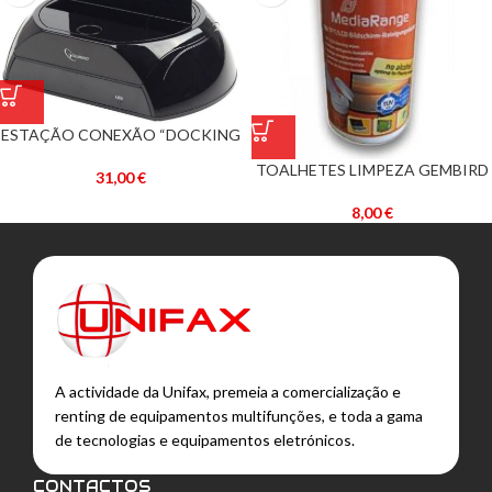
ESTAÇÃO CONEXÃO “DOCKING
STATION” USB3.0 P/ DISCOS
TOALHETES LIMPEZA GEMBIRD
RIGIDOS SATA 2,5″ E 3,5″ –
31,00
€
PARA LCD/TFT (100UN)
GEMBIRD
8,00
€
A actividade da Unifax, premeia a comercialização e
renting de equipamentos multifunções, e toda a gama
de tecnologias e equipamentos eletrónicos.
CONTACTOS