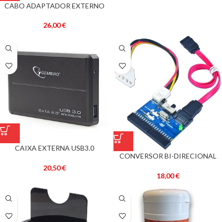
CABO ADAPTADOR EXTERNO
USB PARA SATA/IDE 2,5″/3,5″ –
GEMBIRD
26,00
€
CAIXA EXTERNA USB3.0
CONVERSOR BI-DIRECIONAL
ALUMINIO P/ DISCO RIGIDO 2,5″
SATA/IDE – GEMBIRD
SATA – GEMBIRD
20,50
€
18,00
€