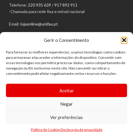
Telefone:
220 935 639
/
917 892 911
-Chamada para rede fixa e móvel nacional
Email:
lojaonline@unifax.pt
Morada: Rua Egas Moniz, 129
Gerir o Consentimento
4050-236 Porto
LINKS ÚTEIS
Para fornecer as melhores experiências, usamos tecnologias como cookies
Política de Privacidade
para armazenar e/ou aceder a informações do dispositivo. Consentir com
Política de Cookies
essas tecnologias nos permitirá processar dados, como comportamento de
navegação ou IDs exclusivos neste site. Não consentir ou retirar o
Termos e Condições
consentimento pode afetar negativamante certos recursos e funções.
Direito de livre resolução
Centro de Arbitragem
Aceitar
Negar
Ver preferências
UNIFAX -Todos os direitos reservados. | Desenvolvido por
Bestsites.pt
0
Política de Cookies
Declaração de privacidade
Shop
Filters
Wishlist
Carrinho
Minha conta