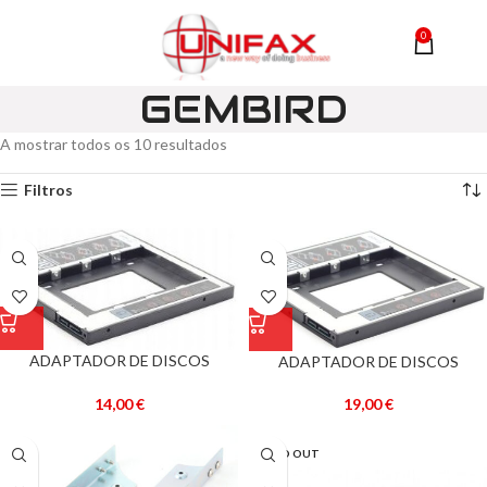
0
MENU
0,00
GEMBIRD
A mostrar todos os 10 resultados
Filtros
ADAPTADOR DE DISCOS
ADAPTADOR DE DISCOS
HDD/SSD 2,5″ P/ SLOT DE LEITOR
HDD/SSD 2,5″ SLOT DRIVE CDS P/
ÓPTICO P/ PORTÁTEIS (ALTURA
PORTÁTIL (12.7MM ALTURA) –
14,00
€
19,00
€
9,5 MM) – GEMBIRD
GEMBIRD
SOLD OUT