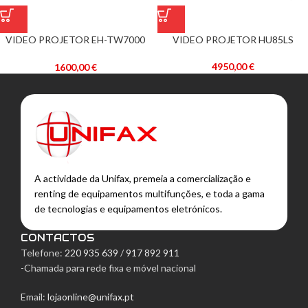
VIDEO PROJETOR HU85LS
VIDEO PROJETOR EH-TW7000
CINEBEAM LASER 4K AI THINQ
4K PRO-UHD – EPSON
(BRANCO) – LG
4950,00
€
1600,00
€
A actividade da Unifax, premeia a comercialização e
renting de equipamentos multifunções, e toda a gama
de tecnologias e equipamentos eletrónicos.
CONTACTOS
Telefone:
220 935 639
/
917 892 911
-Chamada para rede fixa e móvel nacional
Email:
lojaonline@unifax.pt