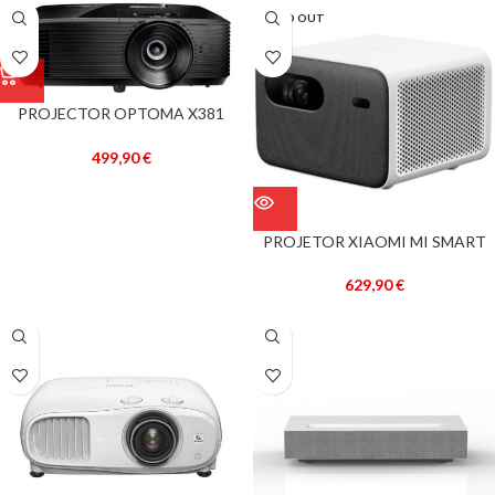
SOLD OUT
PROJECTOR OPTOMA X381
XGA 3900L (1024×768) 3D PRETO
499,90
€
PROJETOR XIAOMI MI SMART
PROJECTOR 2 FULLHD BRANCO
629,90
€