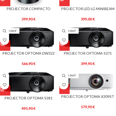
PROJECTOR COMPACTO
PROJECTOR LED LG MINIBEAM
PORTÁTIL HP MP250
PH510PG WXGA 550L ANSI
BRANCO
399,90
€
399,00
€
SOLD OUT
SOLD OUT
PROJECTOR OPTOMA DW322
PROJECTOR OPTOMA S371
WXGA 3800L HDMI PRETO
SVGA 3800L 3D PRETO
566,90
€
399,90
€
SOLD OUT
PROJECTOR OPTOMA X309ST
PROJECTOR OPTOMA S381
XGA 3700L (1024×768) 3D PRETO
SVGA 3900L 3D PRETO
579,90
€
495,90
€