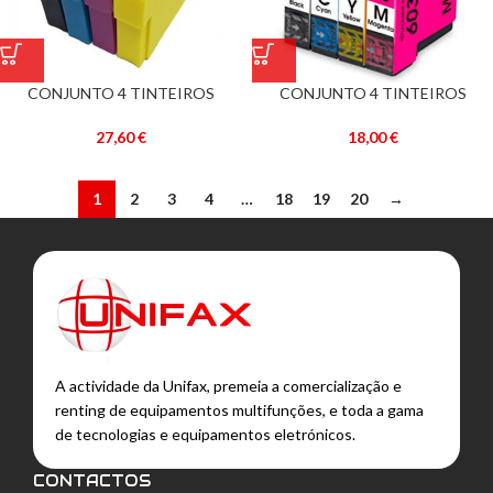
CONJUNTO 4 TINTEIROS
CONJUNTO 4 TINTEIROS
EPSON 502 XL COMPATÍVEIS
EPSON 603 XL COMPATÍVEIS
27,60
€
18,00
€
1
2
3
4
…
18
19
20
→
A actividade da Unifax, premeia a comercialização e
renting de equipamentos multifunções, e toda a gama
de tecnologias e equipamentos eletrónicos.
CONTACTOS