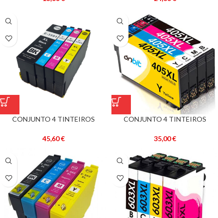
CONJUNTO 4 TINTEIROS
CONJUNTO 4 TINTEIROS
EPSON 35 XL COMPATÍVEIS –
EPSON 405 XL COMPATÍVEIS
REF. T3591/2/3/4
45,60
€
35,00
€