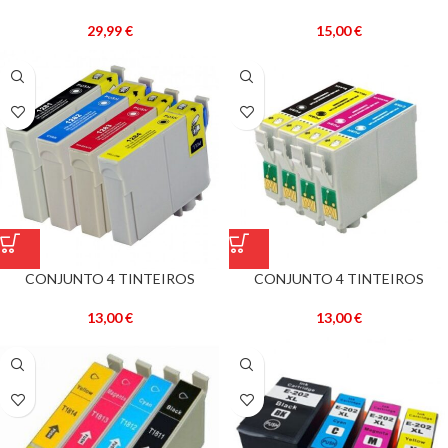
EPSON 603 XL COMPATÍVEIS
COMPATÍVEIS EPSON 27XL –
T2711/2/3/4
29,99
€
15,00
€
CONJUNTO 4 TINTEIROS
CONJUNTO 4 TINTEIROS
COMPATÍVEIS EPSON REF.
EPSON 16 XL COMPATÍVEIS
T1281/2/3/4 (T1285)
(T1635)
13,00
€
13,00
€