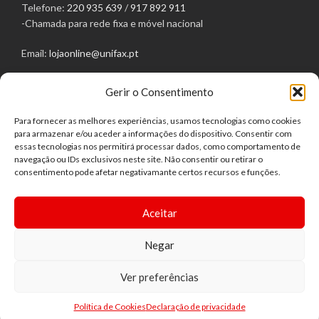
Telefone:
220 935 639
/
917 892 911
-Chamada para rede fixa e móvel nacional
Email:
lojaonline@unifax.pt
Morada: Rua Egas Moniz, 129
Gerir o Consentimento
4050-236 Porto
LINKS ÚTEIS
Para fornecer as melhores experiências, usamos tecnologias como cookies
Política de Privacidade
para armazenar e/ou aceder a informações do dispositivo. Consentir com
Política de Cookies
essas tecnologias nos permitirá processar dados, como comportamento de
navegação ou IDs exclusivos neste site. Não consentir ou retirar o
Termos e Condições
consentimento pode afetar negativamante certos recursos e funções.
Direito de livre resolução
Centro de Arbitragem
Aceitar
Negar
Ver preferências
UNIFAX -Todos os direitos reservados. | Desenvolvido por
Bestsites.pt
0
Política de Cookies
Declaração de privacidade
Shop
Filters
Wishlist
Carrinho
Minha conta