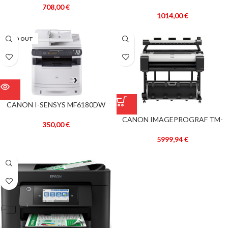
708,00
€
1014,00
€
SOLD OUT
CANON I-SENSYS MF6180DW
CANON IMAGEPROGRAF TM-
350,00
€
300 MFP L36
5999,94
€