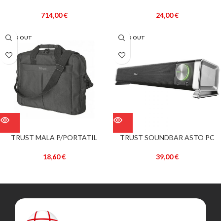
B5626MD I5-9400T 8GB SSD
LAVÁVEL E FLEXIVEL USB PRETO
256G SATA
714,00
€
24,00
€
SOLD OUT
SOLD OUT
TRUST MALA P/PORTATIL
TRUST SOUNDBAR ASTO PC
PRIMO 16″
39,00
€
18,60
€