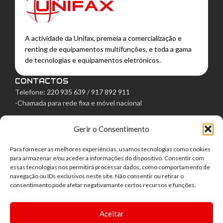
A actividade da Unifax, premeia a comercialização e
renting de equipamentos multifunções, e toda a gama
de tecnologias e equipamentos eletrónicos.
CONTACTOS
Telefone:
220 935 639
/
917 892 911
-Chamada para rede fixa e móvel nacional
Email:
lojaonline@unifax.pt
Gerir o Consentimento
Morada: Rua Egas Moniz, 129
Para fornecer as melhores experiências, usamos tecnologias como cookies
4050-236 Porto
para armazenar e/ou aceder a informações do dispositivo. Consentir com
LINKS ÚTEIS
essas tecnologias nos permitirá processar dados, como comportamento de
navegação ou IDs exclusivos neste site. Não consentir ou retirar o
Política de Privacidade
consentimento pode afetar negativamante certos recursos e funções.
Política de Cookies
Termos e Condições
Direito de livre resolução
Aceitar
Centro de Arbitragem