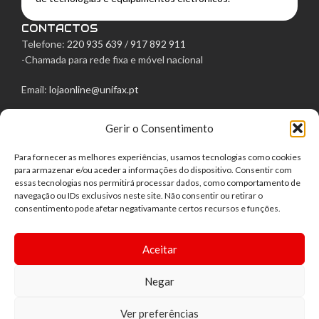
CONTACTOS
Telefone:
220 935 639
/
917 892 911
-Chamada para rede fixa e móvel nacional
Email:
lojaonline@unifax.pt
Morada: Rua Egas Moniz, 129
Gerir o Consentimento
4050-236 Porto
LINKS ÚTEIS
Para fornecer as melhores experiências, usamos tecnologias como cookies
Política de Privacidade
para armazenar e/ou aceder a informações do dispositivo. Consentir com
Política de Cookies
essas tecnologias nos permitirá processar dados, como comportamento de
navegação ou IDs exclusivos neste site. Não consentir ou retirar o
Termos e Condições
consentimento pode afetar negativamante certos recursos e funções.
Direito de livre resolução
Centro de Arbitragem
Aceitar
Negar
Ver preferências
UNIFAX -Todos os direitos reservados. | Desenvolvido por
Bestsites.pt