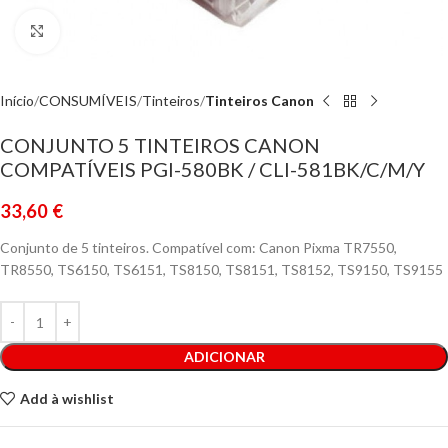
Click to enlarge
Início
CONSUMÍVEIS
Tinteiros
Tinteiros Canon
CONJUNTO 5 TINTEIROS CANON
COMPATÍVEIS PGI-580BK / CLI-581BK/C/M/Y
33,60
€
Conjunto de 5 tinteiros. Compatível com: Canon Pixma TR7550,
TR8550, TS6150, TS6151, TS8150, TS8151, TS8152, TS9150, TS9155
ADICIONAR
Add à wishlist