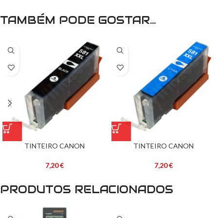
TAMBÉM PODE GOSTAR…
TINTEIRO CANON
TINTEIRO CANON
COMPATÍVEL CLI-581BK XXL
COMPATÍVEL CLI-581C XXL
PRETO
AZUL
7,20
€
7,20
€
PRODUTOS RELACIONADOS