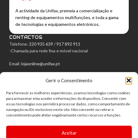
A actividade da Unifax, premeia a comercialização e
renting de equipamentos multifunções, e toda a gama
de tecnologias e equipamentos eletrónicos.
CONTACTOS
Telefone:
220 935 639
/
917 892 911
-Chamada para rede fixa e móvel nacional
Email:
lojaonline@unifax.pt
Morada: Rua Egas Moniz, 129
Gerir o Consentimento
4050-236 Porto
LINKS ÚTEIS
Para fornecer as melhores experiências, usamos tecnologias como cookies
Política de Privacidade
para armazenar e/ou aceder a informações do dispositivo. Consentir com
Política de Cookies
essas tecnologias nos permitirá processar dados, como comportamento de
navegação ou IDs exclusivos neste site. Não consentir ou retirar o
Termos e Condições
consentimento pode afetar negativamante certos recursos e funções.
Direito de livre resolução
Centro de Arbitragem
Aceitar