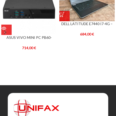
DELL LATITUDE E7440 I7-4G –
RECONDICIONADO
684,00
€
ASUS VIVO MINI PC PB60-
B5626MD I5-9400T 8GB SSD
256G SATA
714,00
€